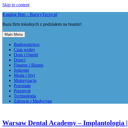
Skip to content
Katalog firm – BarwyTeczy.pl
Baza firm lokalnych z podziałem na branże!
Main Menu
Budownictwo
Czas wolny
Dom i Ogród
Dzieci
Finanse i Biznes
Jedzenie
Moda i Styl
Motoryzacja
Pozostałe
Przemysł
Technologia
Zdrowie i Medycyna
Warsaw Dental Academy – Implantologia | 