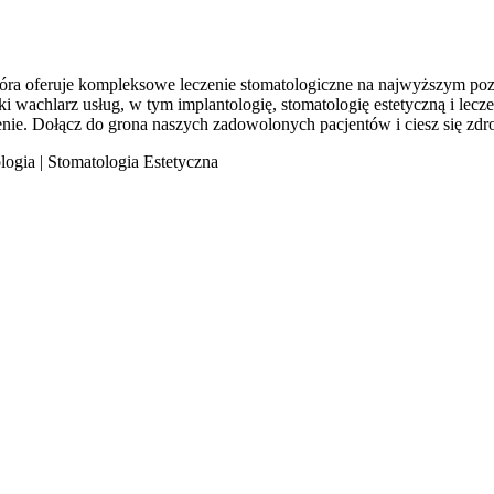
ra oferuje kompleksowe leczenie stomatologiczne na najwyższym pozi
i wachlarz usług, w tym implantologię, stomatologię estetyczną i lec
enie. Dołącz do grona naszych zadowolonych pacjentów i ciesz się z
ogia | Stomatologia Estetyczna