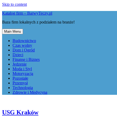
Skip to content
Katalog firm – BarwyTeczy.pl
Baza firm lokalnych z podziałem na branże!
Main Menu
Budownictwo
Czas wolny
Dom i Ogród
Dzieci
Finanse i Biznes
Jedzenie
Moda i Styl
Motoryzacja
Pozostałe
Przemysł
Technologia
Zdrowie i Medycyna
USG Kraków