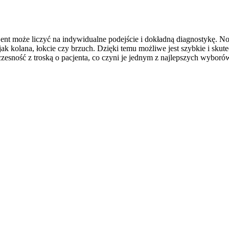
t może liczyć na indywidualne podejście i dokładną diagnostykę. No
e jak kolana, łokcie czy brzuch. Dzięki temu możliwe jest szybkie i s
czesność z troską o pacjenta, co czyni je jednym z najlepszych wybo