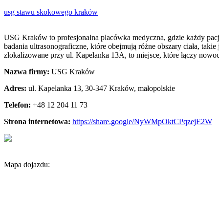
usg stawu skokowego kraków
USG Kraków to profesjonalna placówka medyczna, gdzie każdy pacjen
badania ultrasonograficzne, które obejmują różne obszary ciała, taki
zlokalizowane przy ul. Kapelanka 13A, to miejsce, które łączy nowo
Nazwa firmy:
USG Kraków
Adres:
ul. Kapelanka 13
,
30-347 Kraków
,
małopolskie
Telefon:
+48 12 204 11 73
Strona internetowa:
https://share.google/NyWMpOktCPqzejE2W
Mapa dojazdu: