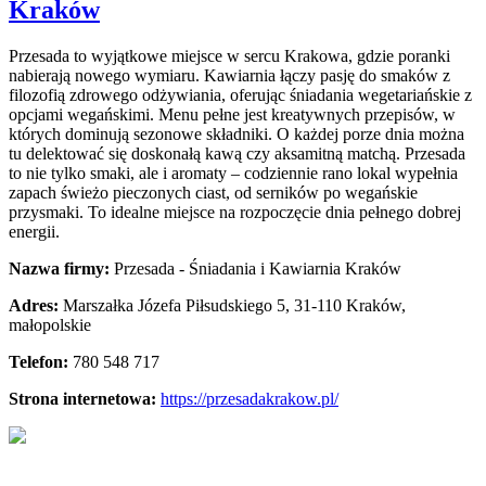
Kraków
Przesada to wyjątkowe miejsce w sercu Krakowa, gdzie poranki
nabierają nowego wymiaru. Kawiarnia łączy pasję do smaków z
filozofią zdrowego
odżywiania, oferując śniadania wegetariańskie z
opcjami wegańskimi. Menu pełne jest kreatywnych przepisów, w
których dominują sezonowe składniki. O każdej porze dnia można
tu delektować się doskonałą kawą czy aksamitną matchą. Przesada
to nie tylko smaki, ale i aromaty – codziennie rano lokal wypełnia
zapach świeżo pieczonych ciast, od serników po wegańskie
przysmaki. To idealne miejsce na rozpoczęcie dnia pełnego dobrej
energii.
Nazwa firmy:
Przesada - Śniadania i Kawiarnia Kraków
Adres:
Marszałka Józefa Piłsudskiego 5
,
31-110 Kraków
,
małopolskie
Telefon:
780 548 717
Strona internetowa:
https://przesadakrakow.pl/