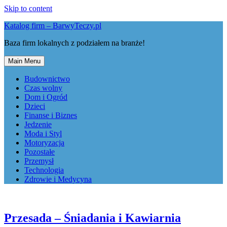
Skip to content
Katalog firm – BarwyTeczy.pl
Baza firm lokalnych z podziałem na branże!
Main Menu
Budownictwo
Czas wolny
Dom i Ogród
Dzieci
Finanse i Biznes
Jedzenie
Moda i Styl
Motoryzacja
Pozostałe
Przemysł
Technologia
Zdrowie i Medycyna
Przesada – Śniadania i Kawiarnia