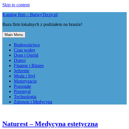
Skip to content
Katalog firm – BarwyTeczy.pl
Baza firm lokalnych z podziałem na branże!
Main Menu
Budownictwo
Czas wolny
Dom i Ogród
Dzieci
Finanse i Biznes
Jedzenie
Moda i Styl
Motoryzacja
Pozostałe
Przemysł
Technologia
Zdrowie i Medycyna
Naturest – Medycyna estetyczna