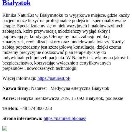
Białystok
Klinika NaturEst w Białymstoku to wyjątkowe miejsce, gdzie każdy
pacjent może liczyć na profesjonalne podejście i spersonalizowane
terapie. Specjalizujemy się
w nieinwazyjnych i małoinwazyjnych
zabiegach, które przywracają młodzieńczy wygląd skóry i
poprawiają jej kondycję. Oferujemy m.in. zabiegi redukcji
zmarszczek, rewitalizacji skóry oraz modelowania twarzy. Każdy
zabieg poprzedzony jest szczegółową konsultacją, dzięki czemu
możemy precyzyjnie dostosować plan terapeutyczny do
indywidualnych potrzeb pacjenta. W NaturEst stawiamy na jakość i
bezpieczeństwo, korzystając wyłącznie z certyfikowanych
preparatów i nowoczesnych technologii.
Więcej informacji:
https://naturest.pl/
Nazwa firmy:
Naturest - Medycyna estetyczna Białystok
Adres:
Henryka Sienkiewicza 2/19
,
15-092 Białystok
,
podlaskie
Telefon:
+48 574 800 238
Strona internetowa:
https://naturest.pl/onas/