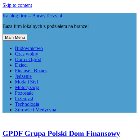
Skip to content
Katalog firm – BarwyTeczy.pl
Baza firm lokalnych z podziałem na branże!
Main Menu
Budownictwo
Czas wolny
Dom i Ogród
Dzieci
Finanse i Biznes
Jedzenie
Moda i Styl
Motoryzacja
Pozostałe
Przemysł
Technologia
Zdrowie i Medycyna
GPDF Grupa Polski Dom Finansowy