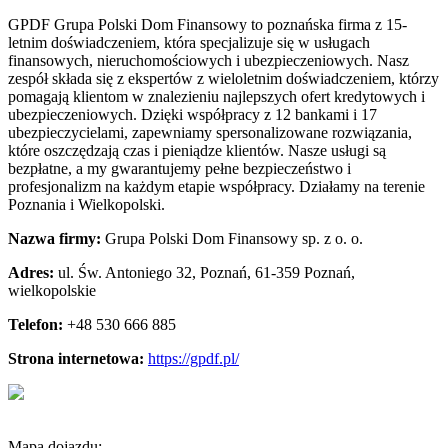
GPDF Grupa Polski Dom Finansowy to poznańska firma z 15-
letnim doświadczeniem, która specjalizuje się w usługach
finansowych, nieruchomościowych i ubezpieczeniowych.
Nasz
zespół składa się z ekspertów z wieloletnim doświadczeniem, którzy
pomagają klientom w znalezieniu najlepszych ofert kredytowych i
ubezpieczeniowych. Dzięki współpracy z 12 bankami i 17
ubezpieczycielami, zapewniamy spersonalizowane rozwiązania,
które oszczędzają czas i pieniądze klientów. Nasze usługi są
bezpłatne, a my gwarantujemy pełne bezpieczeństwo i
profesjonalizm na każdym etapie współpracy. Działamy na terenie
Poznania i Wielkopolski.
Nazwa firmy:
Grupa Polski Dom Finansowy sp. z o. o.
Adres:
ul. Św. Antoniego 32, Poznań
,
61-359 Poznań
,
wielkopolskie
Telefon:
+48 530 666 885
Strona internetowa:
https://gpdf.pl/
Mapa dojazdu: