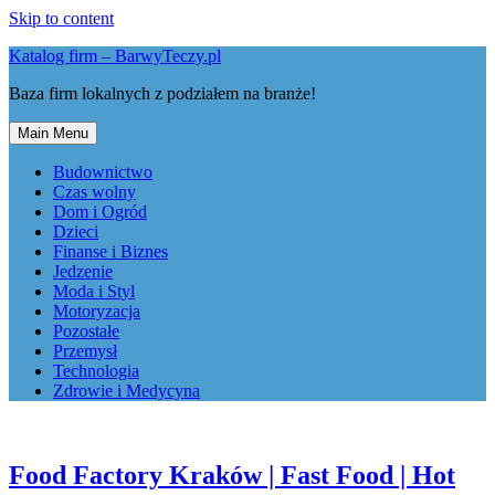
Skip to content
Katalog firm – BarwyTeczy.pl
Baza firm lokalnych z podziałem na branże!
Main Menu
Budownictwo
Czas wolny
Dom i Ogród
Dzieci
Finanse i Biznes
Jedzenie
Moda i Styl
Motoryzacja
Pozostałe
Przemysł
Technologia
Zdrowie i Medycyna
Food Factory Kraków | Fast Food | Hot