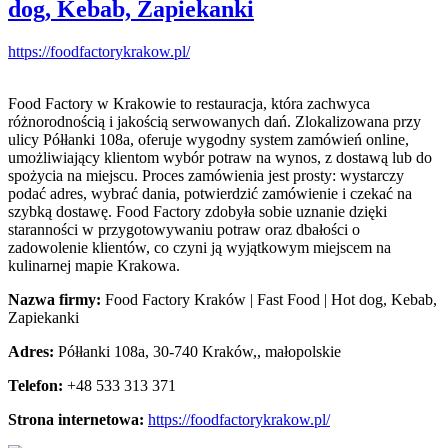
dog, Kebab, Zapiekanki
https://foodfactorykrakow.pl/
Food Factory w Krakowie to restauracja, która zachwyca
różnorodnością i jakością serwowanych dań. Zlokalizowana przy
ulicy Półłanki 108a, oferuje wygodny
system zamówień online,
umożliwiający klientom wybór potraw na wynos, z dostawą lub do
spożycia na miejscu. Proces zamówienia jest prosty: wystarczy
podać adres, wybrać dania, potwierdzić zamówienie i czekać na
szybką dostawę. Food Factory zdobyła sobie uznanie dzięki
staranności w przygotowywaniu potraw oraz dbałości o
zadowolenie klientów, co czyni ją wyjątkowym miejscem na
kulinarnej mapie Krakowa.
Nazwa firmy:
Food Factory Kraków | Fast Food | Hot dog, Kebab,
Zapiekanki
Adres:
Półłanki 108a
,
30-740 Kraków,
,
małopolskie
Telefon:
+48 533 313 371
Strona internetowa:
https://foodfactorykrakow.pl/